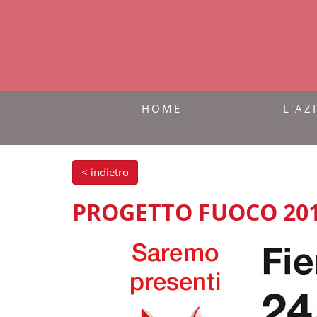
HOME
L'AZ
< indietro
PROGETTO FUOCO 201