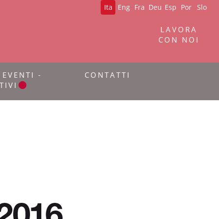
Ita
Eng
Fra
Deu
Esp
Por
Slo
LAVORA
CON NOI
 EVENTI -
CONTATTI
TIVI