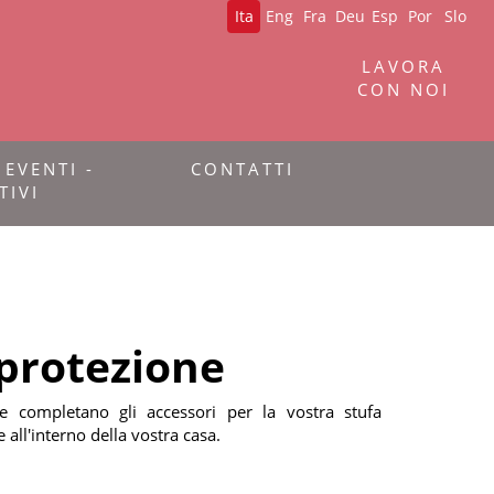
Ita
Eng
Fra
Deu
Esp
Por
Slo
LAVORA
CON NOI
 EVENTI -
CONTATTI
TIVI
protezione
ne completano gli accessori per la vostra stufa
all'interno della vostra casa.