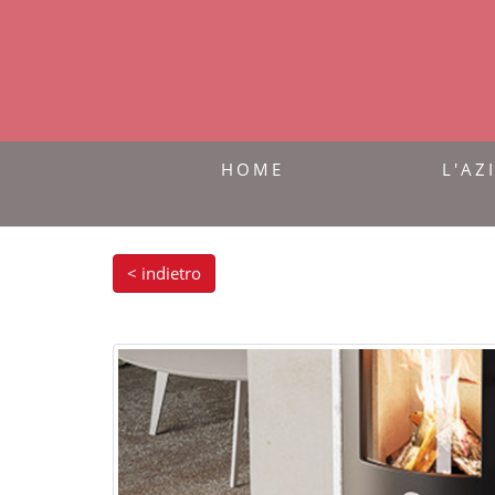
HOME
L'AZ
< indietro