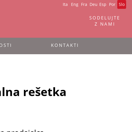
Ita
Eng
Fra
Deu
Esp
Por
Slo
SODELUJTE
Z NAMI
OSTI
KONTAKTI
lna rešetka