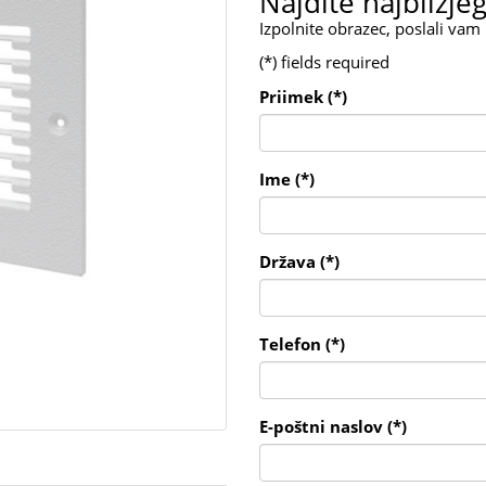
Najdite najbližje
Izpolnite obrazec, poslali vam
(*) fields required
Priimek (*)
Ime (*)
Država (*)
Telefon (*)
E-poštni naslov (*)