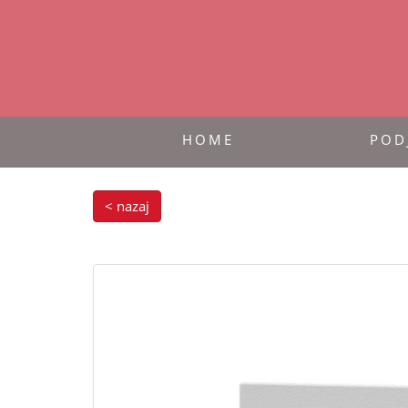
HOME
POD
< nazaj