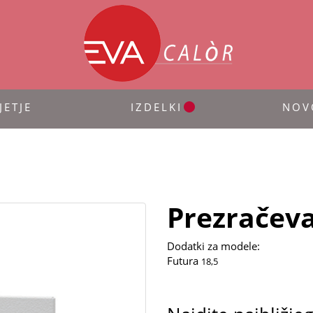
JETJE
IZDELKI
NOV
Prezračeva
Dodatki za modele:
Futura
18,5