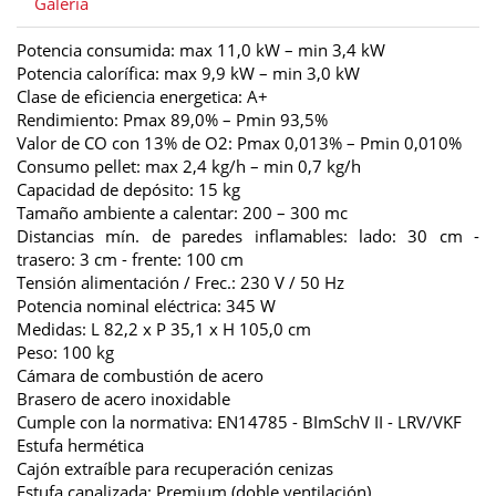
Galería
Potencia consumida: max 11,0 kW – min 3,4 kW
Potencia calorífica: max 9,9 kW – min 3,0 kW
Clase de eficiencia energetica: A+
Rendimiento: Pmax 89,0% – Pmin 93,5%
Valor de CO con 13% de O2: Pmax 0,013% – Pmin 0,010%
Consumo pellet: max 2,4 kg/h – min 0,7 kg/h
Capacidad de depósito: 15 kg
Tamaño ambiente a calentar: 200 – 300 mc
Distancias mín. de paredes inflamables: lado: 30 cm -
trasero: 3 cm - frente: 100 cm
Tensión alimentación / Frec.: 230 V / 50 Hz
Potencia nominal eléctrica: 345 W
Medidas: L 82,2 x P 35,1 x H 105,0 cm
Peso: 100 kg
Cámara de combustión de acero
Brasero de acero inoxidable
Cumple con la normativa: EN14785 - BImSchV II - LRV/VKF
Estufa hermética
Cajón extraíble para recuperación cenizas
Estufa canalizada: Premium (doble ventilación)