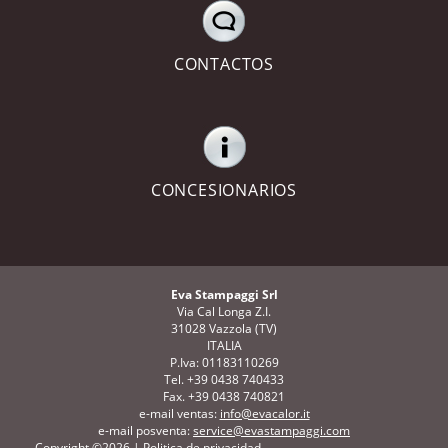
CONTACTOS
CONCESIONARIOS
Eva Stampaggi Srl
Via Cal Longa Z.I.
31028 Vazzola (TV)
ITALIA
P.Iva: 01183110269
Tel. +39 0438 740433
Fax. +39 0438 740821
e-mail ventas:
info@evacalor.it
e-mail posventa:
service@evastampaggi.com
Copyright ©2026 |
Politica de privacidad