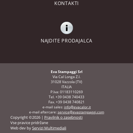
KONTAKTI
NAJDITE PRODAJALCA
Eva Stampaggi Srl
Via Cal Longa Z.I.
31028 Vazzola (TV)
ITALIA
P.Iva: 01183110269
Tel. +39 0438 740433
Fax. +39 0438 740821
e-mail sales:
info@evacalor.it
e-mail aftercare:
service@evastampaggi.com
Copyright ©2026 |
Pravilnik o zasebnosti
Vse pravice pridržane
Web dev by
Servizi Multimediali