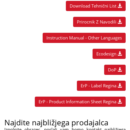
Download Tehnični List
Prirocnik Z Navodili
Instruction Manual - Other Languages
Ecodesign
DoP
ErP - Label Regina
ErP - Product Information Sheet Regina
Najdite najbližjega prodajalca
Izpolnite obrazec, poslali vam bomo kontakt najbližjega