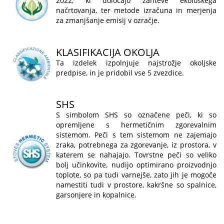
2022, ki določajo zahteve ekološkega
načrtovanja, ter metode izračuna in merjenja
za zmanjšanje emisij v ozračje.
KLASIFIKACIJA OKOLJA
Ta izdelek izpolnjuje najstrožje okoljske
predpise, in je pridobil vse 5 zvezdice.
SHS
S simbolom SHS so označene peči, ki so
opremljene s hermetičnim zgorevalnim
sistemom. Peči s tem sistemom ne zajemajo
zraka, potrebnega za zgorevanje, iz prostora, v
katerem se nahajajo. Tovrstne peči so veliko
bolj učinkovite, nudijo optimirano proizvodnjo
toplote, so pa tudi varnejše, zato jih je mogoče
namestiti tudi v prostore, kakršne so spalnice,
garsonjere in kopalnice.