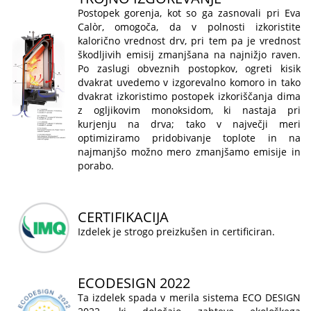
Postopek gorenja, kot so ga zasnovali pri Eva
Calòr, omogoča, da v polnosti izkoristite
kalorično vrednost drv, pri tem pa je vrednost
škodljivih emisij zmanjšana na najnižjo raven.
Po zaslugi obveznih postopkov, ogreti kisik
dvakrat uvedemo v izgorevalno komoro in tako
dvakrat izkoristimo postopek izkoriščanja dima
z ogljikovim monoksidom, ki nastaja pri
kurjenju na drva; tako v največji meri
optimiziramo pridobivanje toplote in na
najmanjšo možno mero zmanjšamo emisije in
porabo.
CERTIFIKACIJA
Izdelek je strogo preizkušen in certificiran.
ECODESIGN 2022
Ta izdelek spada v merila sistema ECO DESIGN