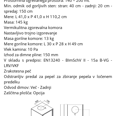
Prostornina ogrevanega prostora: 140 – 200 mc
Min. odmik od gorljivih sten: stran: 40 cm - zadnji: 20 cm -
spredaj: 150 cm
Mere: L 41,0 x P 41,0 x H 110,2 cm
Masa: 145 kg
Vermikulitna zgorevalna komora
Nastavljivo trojno izgorevanje
Masa gorilne komore: 13 kg
Mere gorilne komore: L 30 x P 28 x H 49 cm
Vlek kamina: 10 Pa
Izhod za dimne pline: 150 mm
V skladu s predpisi: EN13240 - BImSchV II - 15a B-VG -
LRV/VKF
Zrakotesna peč
Odstranljiv predal za pepel za zbiranje pepela v ločenem
predelku
Odvod dimov: Več - Zadnji
Zaščitna plošča: Opcija