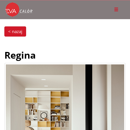
< nazaj
Regina