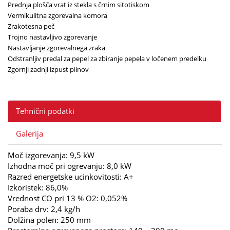
Prednja plošča vrat iz stekla s črnim sitotiskom
Vermikulitna zgorevalna komora
Zrakotesna peč
Trojno nastavljivo zgorevanje
Nastavljanje zgorevalnega zraka
Odstranljiv predal za pepel za zbiranje pepela v ločenem predelku
Zgornji zadnji izpust plinov
Tehnični podatki
Galerija
Moč izgorevanja: 9,5 kW
Izhodna moč pri ogrevanju: 8,0 kW
Razred energetske ucinkovitosti: A+
Izkoristek: 86,0%
Vrednost CO pri 13 % O2: 0,052%
Poraba drv: 2,4 kg/h
Dolžina polen: 250 mm