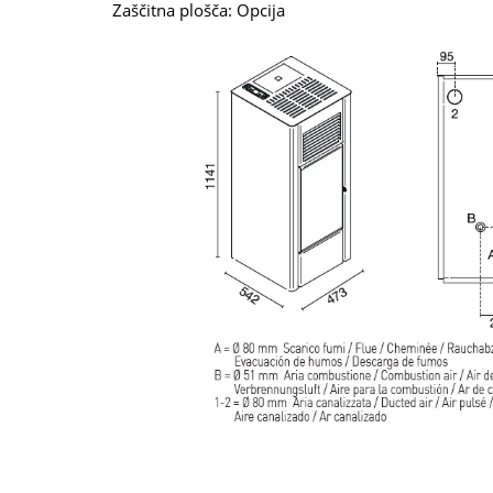
Zaščitna plošča: Opcija