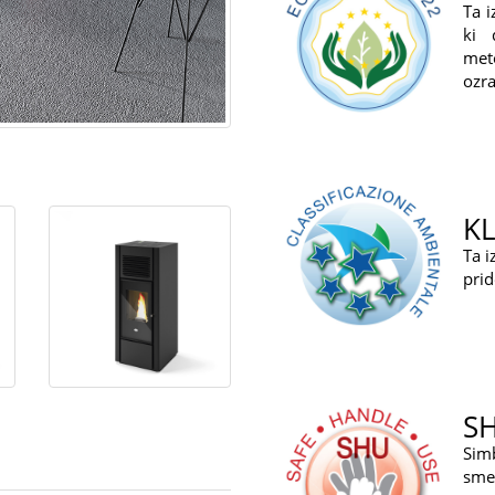
Ta 
ki 
met
ozra
KL
Ta i
prid
S
Sim
sme