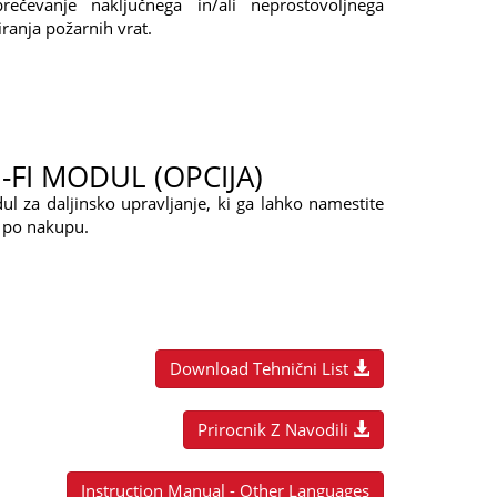
prečevanje naključnega in/ali neprostovoljnega
ranja požarnih vrat.
-FI MODUL (OPCIJA)
l za daljinsko upravljanje, ki ga lahko namestite
i po nakupu.
Download Tehnični List
Prirocnik Z Navodili
Instruction Manual - Other Languages