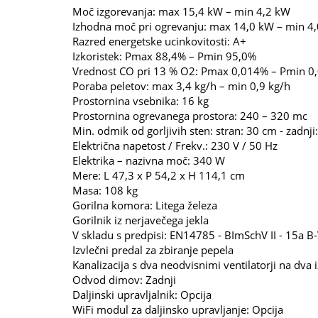
Moč izgorevanja: max 15,4 kW – min 4,2 kW
Izhodna moč pri ogrevanju: max 14,0 kW – min 4
Razred energetske ucinkovitosti: A+
Izkoristek: Pmax 88,4% – Pmin 95,0%
Vrednost CO pri 13 % O2: Pmax 0,014% – Pmin 0
Poraba peletov: max 3,4 kg/h – min 0,9 kg/h
Prostornina vsebnika: 16 kg
Prostornina ogrevanega prostora: 240 – 320 mc
Min. odmik od gorljivih sten: stran: 30 cm - zadnj
Električna napetost / Frekv.: 230 V / 50 Hz
Elektrika – nazivna moč: 340 W
Mere: L 47,3 x P 54,2 x H 114,1 cm
Masa: 108 kg
Gorilna komora: Litega železa
Gorilnik iz nerjavečega jekla
V skladu s predpisi: EN14785 - BImSchV II - 15a B
Izvlečni predal za zbiranje pepela
Kanalizacija s dva neodvisnimi ventilatorji na dva 
Odvod dimov: Zadnji
Daljinski upravljalnik: Opcija
WiFi modul za daljinsko upravljanje: Opcija