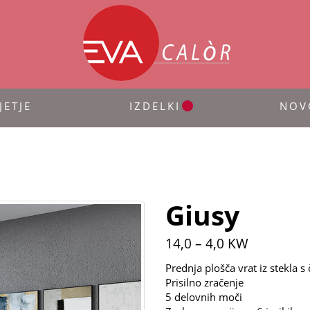
JETJE
IZDELKI
NOV
Giusy
14,0 – 4,0 KW
Prednja plošča vrat iz stekla s
Prisilno zračenje
5 delovnih moči