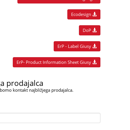
Ecodesign
DoP
ErP - Label Giusy
ErP- Product Information Sheet Giusy
ga prodajalca
 bomo kontakt najbližjega prodajalca.