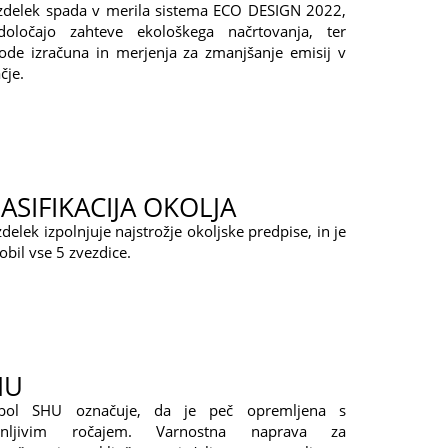
izdelek spada v merila sistema ECO DESIGN 2022,
določajo zahteve ekološkega načrtovanja, ter
ode izračuna in merjenja za zmanjšanje emisij v
čje.
ASIFIKACIJA OKOLJA
zdelek izpolnjuje najstrožje okoljske predpise, in je
obil vse 5 zvezdice.
HU
bol SHU označuje, da je peč opremljena s
nljivim ročajem. Varnostna naprava za