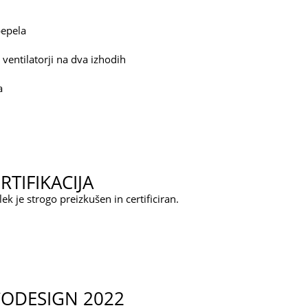
pepela
 ventilatorji na dva izhodih
a
RTIFIKACIJA
lek je strogo preizkušen in certificiran.
CODESIGN 2022