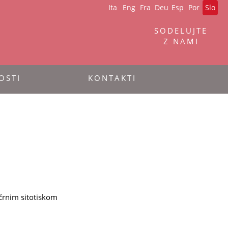
Ita
Eng
Fra
Deu
Esp
Por
Slo
SODELUJTE
Z NAMI
OSTI
KONTAKTI
 črnim sitotiskom