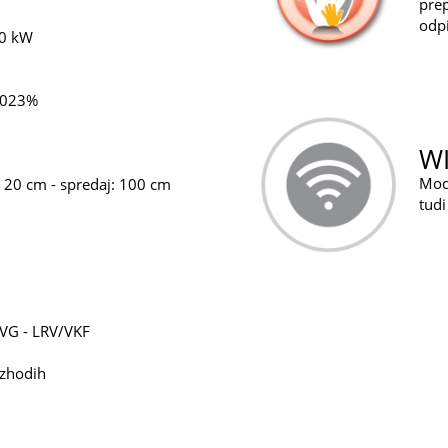
pre
odpi
,0 kW
,023%
WI
Modu
i: 20 cm - spredaj: 100 cm
tud
-VG - LRV/VKF
izhodih