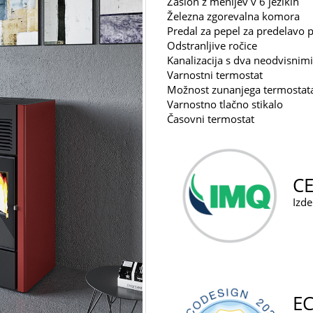
Zaslon z menijev v 6 jezikih
Železna zgorevalna komora
Predal za pepel za predelavo 
Odstranljive ročice
Kanalizacija s dva neodvisnimi
Varnostni termostat
Možnost zunanjega termostat
Varnostno tlačno stikalo
Časovni termostat
CE
Izde
E