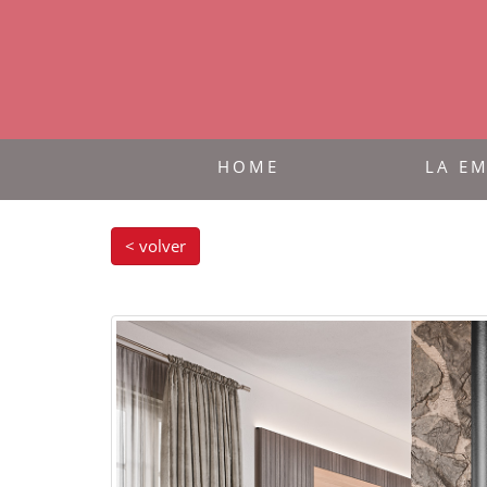
HOME
LA E
< volver