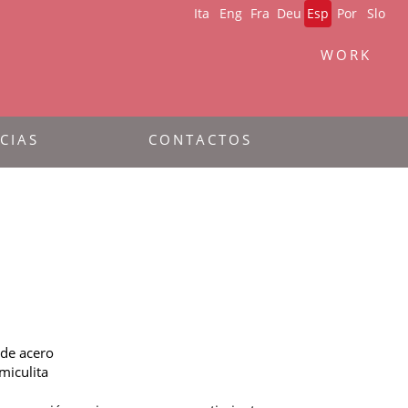
Ita
Eng
Fra
Deu
Esp
Por
Slo
WORK
CIAS
CONTACTOS
 de acero
miculita