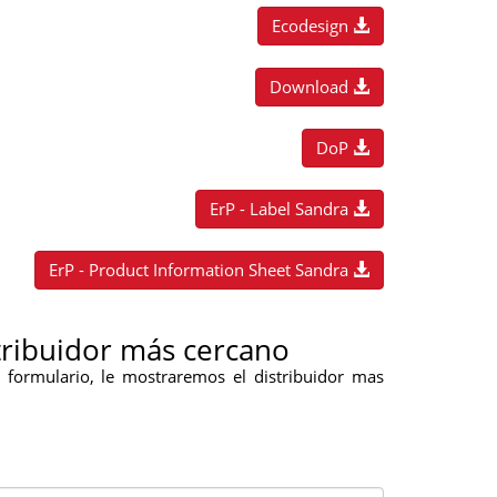
Ecodesign
Download
DoP
ErP - Label Sandra
ErP - Product Information Sheet Sandra
tribuidor más cercano
te formulario, le mostraremos el distribuidor mas