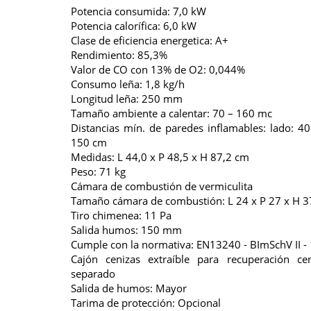
Potencia consumida: 7,0 kW
Potencia calorífica: 6,0 kW
Clase de eficiencia energetica: A+
Rendimiento: 85,3%
Valor de CO con 13% de O2: 0,044%
Consumo leña: 1,8 kg/h
Longitud leña: 250 mm
Tamaño ambiente a calentar: 70 – 160 mc
Distancias mín. de paredes inflamables: lado: 40
150 cm
Medidas: L 44,0 x P 48,5 x H 87,2 cm
Peso: 71 kg
Cámara de combustión de vermiculita
Tamaño cámara de combustión: L 24 x P 27 x H 
Tiro chimenea: 11 Pa
Salida humos: 150 mm
Cumple con la normativa: EN13240 - BImSchV II -
Cajón cenizas extraíble para recuperación c
separado
Salida de humos: Mayor
Tarima de protección: Opcional