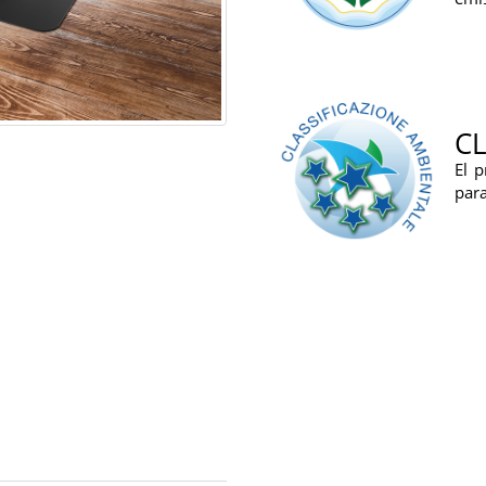
CL
El 
para