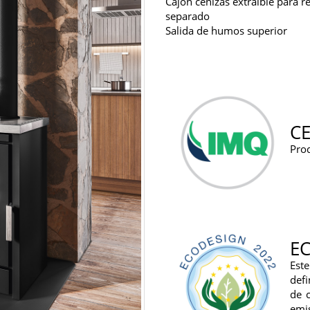
Cajón cenizas extraíble para 
separado
Salida de humos superior
CE
Prod
E
Est
defi
de 
emis