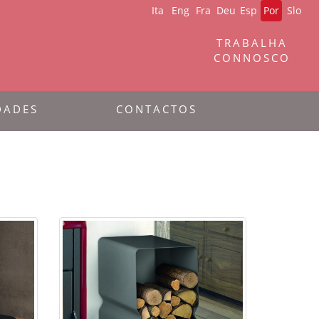
Ita
Eng
Fra
Deu
Esp
Por
Slo
TRABALHA
CONNOSCO
DADES
CONTACTOS