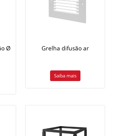
ão Ø
Grelha difusão ar
Saiba mais