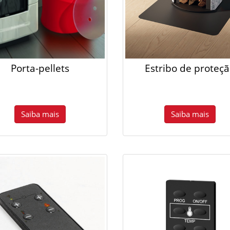
Porta-pellets
Estribo de proteç
Saiba mais
Saiba mais