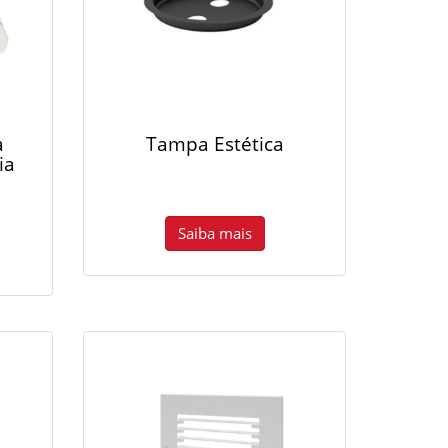
a
Tampa Estética
ia
Saiba mais