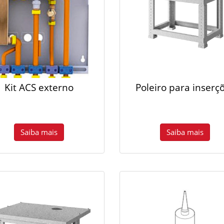
Kit ACS externo
Poleiro para inserç
Saiba mais
Saiba mais