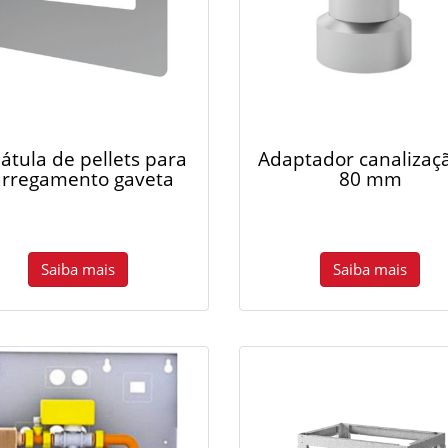
átula de pellets para
Adaptador canalizaç
arregamento gaveta
80 mm
Saiba mais
Saiba mais