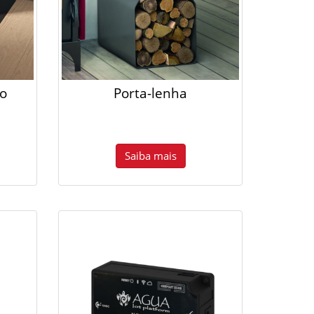
ão
Porta-lenha
Saiba mais