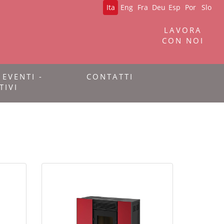
Ita
Eng
Fra
Deu
Esp
Por
Slo
LAVORA
CON NOI
 EVENTI -
CONTATTI
TIVI