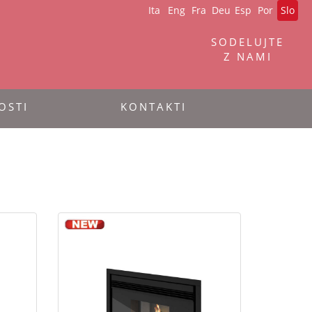
Ita
Eng
Fra
Deu
Esp
Por
Slo
SODELUJTE
Z NAMI
OSTI
KONTAKTI