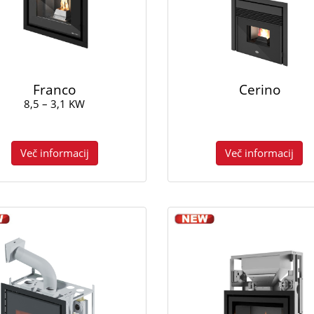
Franco
Cerino
8,5 – 3,1 KW
Več informacij
Več informacij