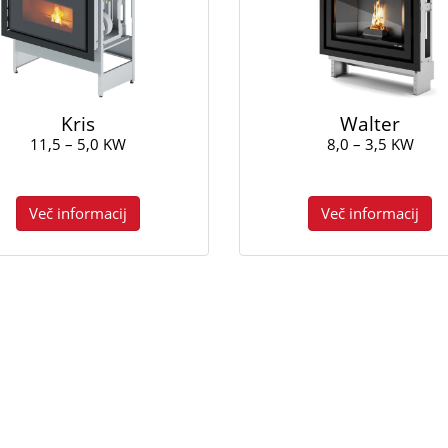
Kris
Walter
11,5 – 5,0 KW
8,0 – 3,5 KW
Več informacij
Več informacij