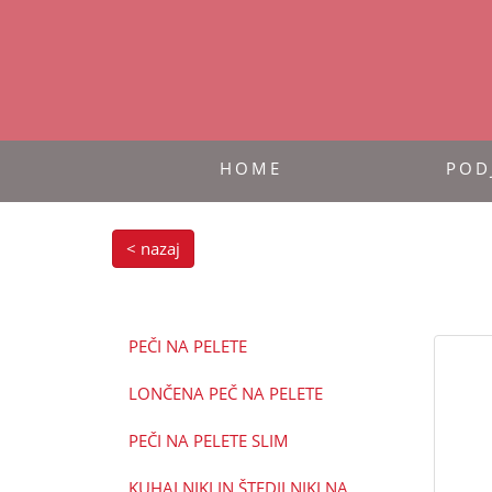
HOME
POD
< nazaj
PEČI NA PELETE
LONČENA PEČ NA PELETE
PEČI NA PELETE SLIM
KUHALNIKI IN ŠTEDILNIKI NA