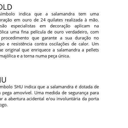
OLD
ímbolo indica que a salamandra tem uma
oração em ouro de 24 quilates realizada à mão.
esão especialistas em decoração aplicam na
ólica uma fina película de ouro verdadeiro, com
procedimento que garante a sua duração no
po e resistência contra oscilações de calor. Um
ue original que enriquece a salamandra a pellets
ajólica e a torna numa peça única.
HU
ímbolo SHU indica que a salamandra é dotada de
 pega amovível. Uma medida de segurança para
ar a abertura acidental e/ou involuntária da porta
ogo.