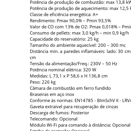
Potência de produção de combustão: max 13,8 k
Potência de produção de aquecimento: max 12,5
Classe de eficiência energética: A+
Rendimento: Pmax 90,0% – Pmin 93,5%
Valor de CO com 13% de O2: Pmax 0,018% – Pmi
Consumo de pellets: max 3,0 kg/h – min 0,9 kg/h
Capacidade do reservatório: 25 kg
Tamanho do ambiente aquecível: 200 – 300 mc
Distância mín. a paredes inflamáveis: lado: 30 cm 
cm
Tensão da alimentação/Freq.: 230V – 50 Hz
Potência nominal elétrica: 320 W
Medidas: L 73,1 x P 58,6 x H 136,8 cm
Peso: 226 kg
Câmara de combustão em ferro fundido
Braseiras em aço inox
Conforme às normas: EN14785 - BImSchV II - LRV
Gaveta extraível para recuperação de cinzas
Descarga de fumos: Posterior
Telecomando: Opcional
Módulo Wi-Fi para comando à distância: Opcional
Estribo de proteção: Opcional