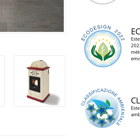
E
Est
202
mét
emi
CL
Est
ambi