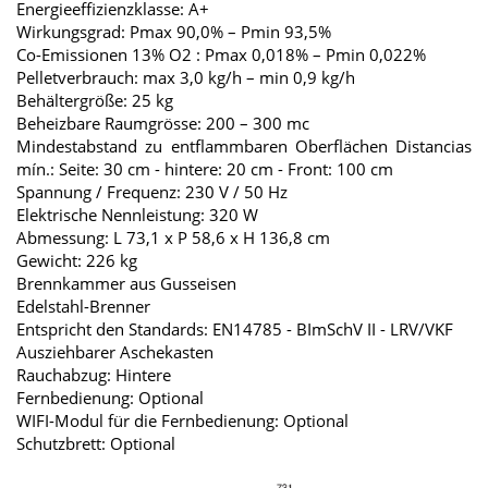
Energieeffizienzklasse: A+
Wirkungsgrad: Pmax 90,0% – Pmin 93,5%
Co-Emissionen 13% O2 : Pmax 0,018% – Pmin 0,022%
Pelletverbrauch: max 3,0 kg/h – min 0,9 kg/h
Behältergröße: 25 kg
Beheizbare Raumgrösse: 200 – 300 mc
Mindestabstand zu entflammbaren Oberflächen Distancias
mín.: Seite: 30 cm - hintere: 20 cm - Front: 100 cm
Spannung / Frequenz: 230 V / 50 Hz
Elektrische Nennleistung: 320 W
Abmessung: L 73,1 x P 58,6 x H 136,8 cm
Gewicht: 226 kg
Brennkammer aus Gusseisen
Edelstahl-Brenner
Entspricht den Standards: EN14785 - BImSchV II - LRV/VKF
Ausziehbarer Aschekasten
Rauchabzug: Hintere
Fernbedienung: Optional
WIFI-Modul für die Fernbedienung: Optional
Schutzbrett: Optional