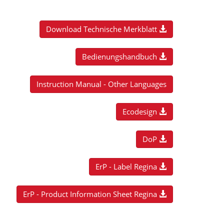
Download Technische Merkblatt
Bedienungshandbuch
Instruction Manual - Other Languages
Ecodesign
DoP
ErP - Label Regina
ErP - Product Information Sheet Regina