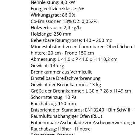
Nennleistung: 8,0 kW
Energieeffizienzklasse: A+
Wirkungsgrad: 86,0%
Co-Emissionen 13% O2: 0,052%
Holzverbrauch: 2,4 kg/h
Holzlänge: 250 mm
Beheizbare Raumgrösse: 140 – 200 mc
Mindestabstand zu entflammbaren Oberflächen Di
hintere: 20 cm - Front: 150 cm
Abmessung: L 41,0 x P 41,0 x H 110,2 cm
Gewicht: 145 kg
Brennkammer aus Vermiculit
Einstellbare Dreifachverbrennung
Gewicht der Brennkammer: 13 kg
Größe der Brennkammer: L 30 x P 28 x H 49 cm
Schornsteinzug: 10 Pa
Rauchabzug: 150 mm
Entspricht den Standards: EN13240 - BImSchV II -
Raumluftunabhängiger Ofen (RLU)
Entnehmbare Aschenlade zur Aschenverwertung i
Rauchabzug: Höher - Hintere
Schutzbrett: Optional