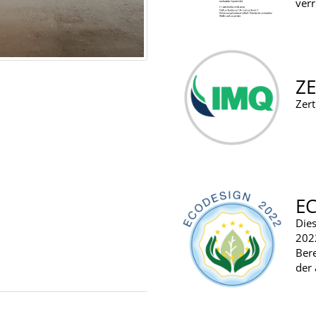
verr
ZE
Zert
E
Die
202
Ber
der