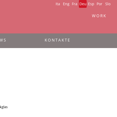
Ita
Eng
Fra
Deu
Esp
Por
Slo
WORK
WS
KONTAKTE
kglas