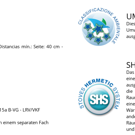
U
Die
Um
ausg
stancias mín.: Seite: 40 cm -
S
Das
ei
ausg
die
Rau
ein
 15a B-VG - LRV/VKF
Wär
and
n einem separaten Fach
Räu
und 