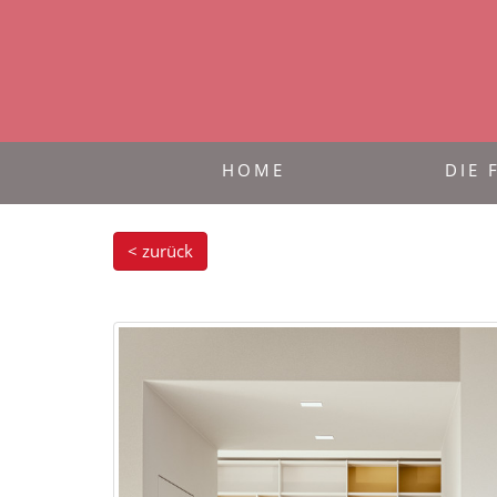
HOME
DIE 
< zurück