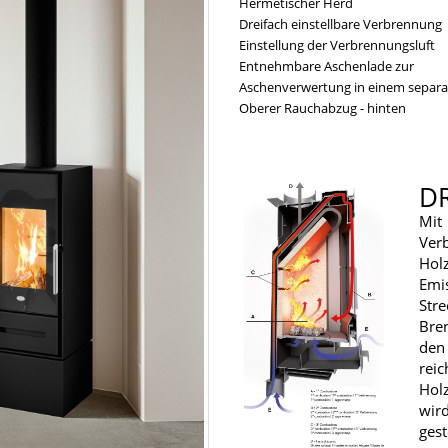
Hermetischer Herd
Dreifach einstellbare Verbrennung
Einstellung der Verbrennungsluft
Entnehmbare Aschenlade zur
Aschenverwertung in einem separ
Oberer Rauchabzug - hinten
D
Mit
Ver
Holz
Emi
Stre
Bre
den
rei
Hol
wir
ges